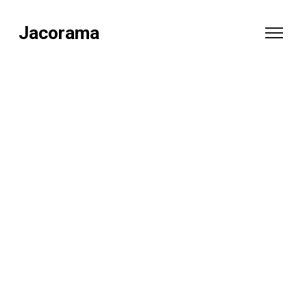
Jacorama